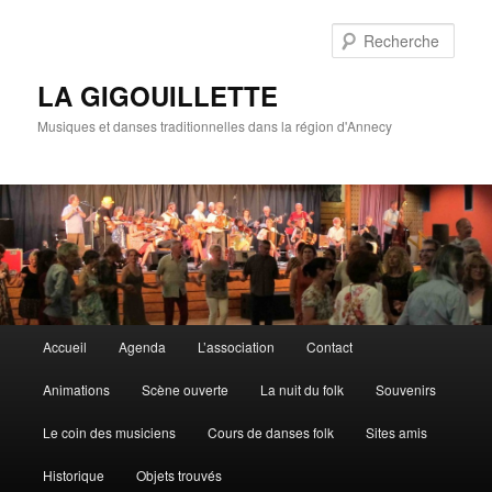
Rech
LA GIGOUILLETTE
Musiques et danses traditionnelles dans la région d'Annecy
Menu principal
Accueil
Agenda
L’association
Contact
Aller au contenu principal
Aller au contenu secondaire
Animations
Scène ouverte
La nuit du folk
Souvenirs
Le coin des musiciens
Cours de danses folk
Sites amis
Historique
Objets trouvés