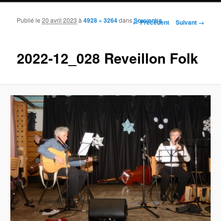
Publié le
20 avril 2023
à
4928 × 3264
dans
Souvenirs
Navigation des images
← Précédent
Suivant →
2022-12_028 Reveillon Folk