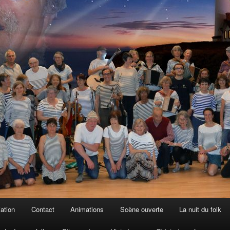
iation
Contact
Animations
Scène ouverte
La nuit du folk