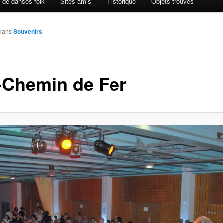
 de danses folk
Sites amis
Historique
Objets trouvés
dans
Souvenirs
-Chemin de Fer