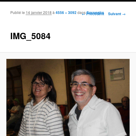
Publié le
14 janvier 2018
à
4556 × 3092
dans
Souvenirs
Navigation des images
← Précédent
Suivant →
IMG_5084