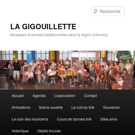
Rech
LA GIGOUILLETTE
Musiques et danses traditionnelles dans la région d'Annecy
Menu principal
Accueil
Agenda
L’association
Contact
Aller au contenu principal
Aller au contenu secondaire
Animations
Scène ouverte
La nuit du folk
Souvenirs
Le coin des musiciens
Cours de danses folk
Sites amis
Historique
Objets trouvés