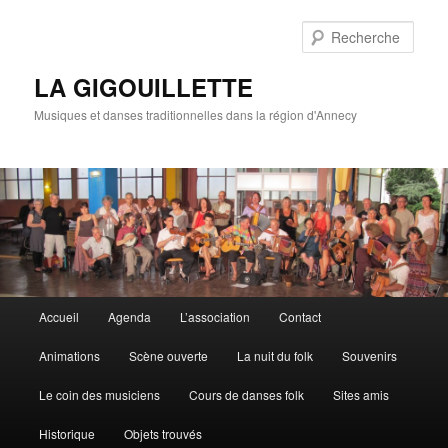
Rech
LA GIGOUILLETTE
Musiques et danses traditionnelles dans la région d'Annecy
Menu principal
Accueil
Agenda
L’association
Contact
Aller au contenu principal
Aller au contenu secondaire
Animations
Scène ouverte
La nuit du folk
Souvenirs
Le coin des musiciens
Cours de danses folk
Sites amis
Historique
Objets trouvés