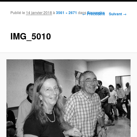
Publié le
14 janvier 2018
à
3561 × 2671
dans
Souvenirs
Navigation des images
← Précédent
Suivant →
IMG_5010