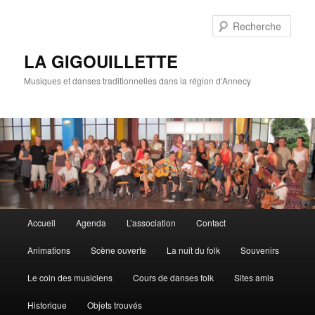
Rech
LA GIGOUILLETTE
Musiques et danses traditionnelles dans la région d'Annecy
Menu principal
Accueil
Agenda
L’association
Contact
Aller au contenu principal
Aller au contenu secondaire
Animations
Scène ouverte
La nuit du folk
Souvenirs
Le coin des musiciens
Cours de danses folk
Sites amis
Historique
Objets trouvés