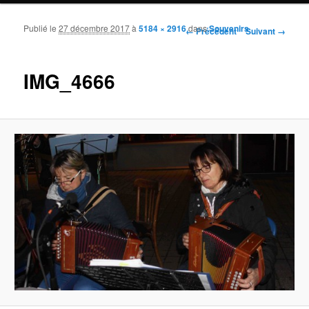
Publié le
27 décembre 2017
à
5184 × 2916
dans
Souvenirs
Navigation des images
← Précédent
Suivant →
IMG_4666