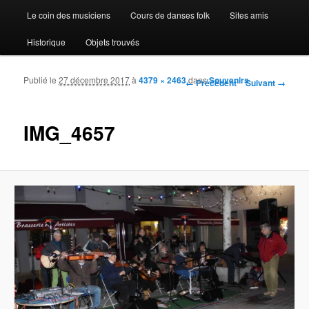
Le coin des musiciens
Cours de danses folk
Sites amis
Historique
Objets trouvés
Publié le
27 décembre 2017
à
4379 × 2463
dans
Souvenirs
Navigation des images
← Précédent
Suivant →
IMG_4657