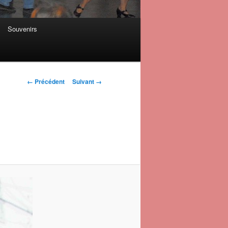
Souvenirs
Navigation des
← Précédent
Suivant →
images