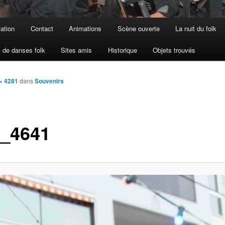
iation
Contact
Animations
Scène ouverte
La nuit du folk
 de danses folk
Sites amis
Historique
Objets trouvés
× 4281
dans
Souvenirs
_4641