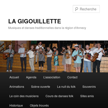
Rech
LA GIGOUILLETTE
Musiques et danses traditionnelles dans la région d'Annecy
Menu principal
Accueil
Agenda
L’association
Contact
Aller au contenu principal
Aller au contenu secondaire
Animations
Scène ouverte
La nuit du folk
Souvenirs
Le coin des musiciens
Cours de danses folk
Sites amis
Historique
Objets trouvés