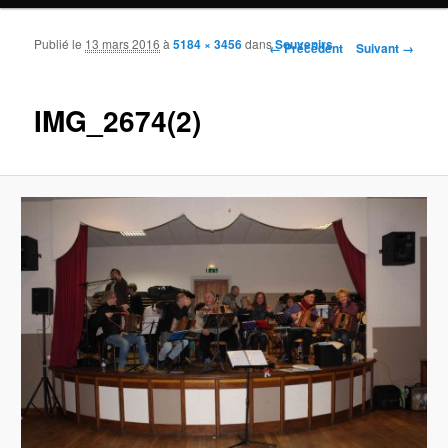
Publié le
13 mars 2016
à
5184 × 3456
dans
Souvenirs
Navigation des images
← Précédent
Suivant →
IMG_2674(2)