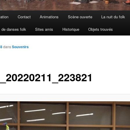
iation
Contact
Animations
Scène ouverte
La nuit du folk
 de danses folk
Sites amis
Historique
Objets trouvés
78
dans
Souvenirs
_20220211_223821