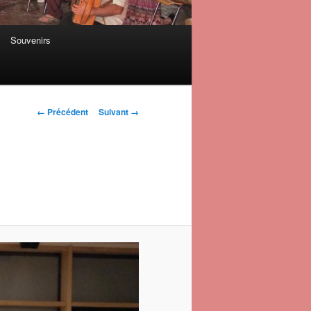
Souvenirs
Navigation des
← Précédent
Suivant →
images