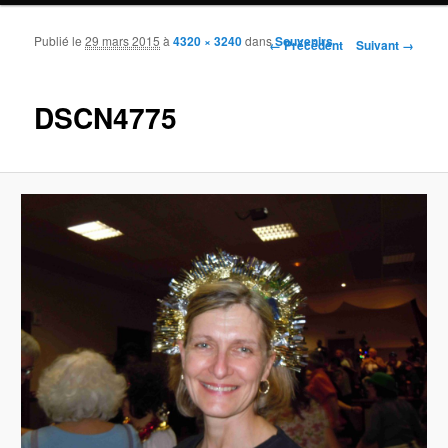
Publié le
29 mars 2015
à
4320 × 3240
dans
Souvenirs
Navigation des images
← Précédent
Suivant →
DSCN4775