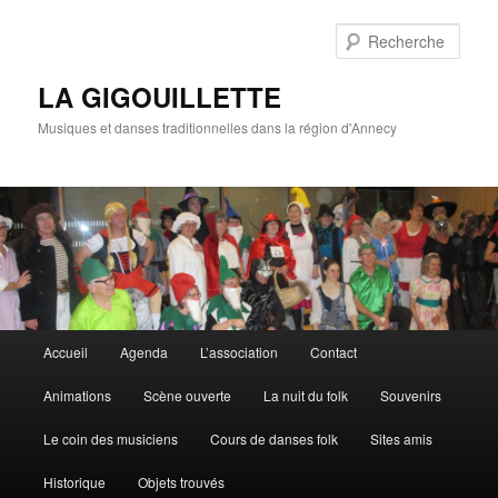
Rech
LA GIGOUILLETTE
Musiques et danses traditionnelles dans la région d'Annecy
Menu principal
Accueil
Agenda
L’association
Contact
Aller au contenu principal
Aller au contenu secondaire
Animations
Scène ouverte
La nuit du folk
Souvenirs
Le coin des musiciens
Cours de danses folk
Sites amis
Historique
Objets trouvés