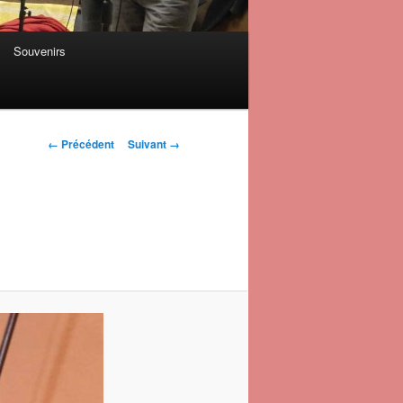
Souvenirs
Navigation des
← Précédent
Suivant →
images