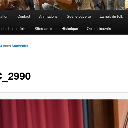
iation
Contact
Animations
Scène ouverte
La nuit du folk
 de danses folk
Sites amis
Historique
Objets trouvés
64
dans
Souvenirs
_2990