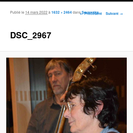
Publié le
14 mars 2022
à
1632 × 2464
dans
Souvenirs
Navigation des images
← Précédent
Suivant →
DSC_2967