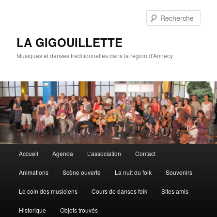
Rech
LA GIGOUILLETTE
Musiques et danses traditionnelles dans la région d'Annecy
Menu principal
Accueil
Agenda
L’association
Contact
Aller au contenu principal
Aller au contenu secondaire
Animations
Scène ouverte
La nuit du folk
Souvenirs
Le coin des musiciens
Cours de danses folk
Sites amis
Historique
Objets trouvés