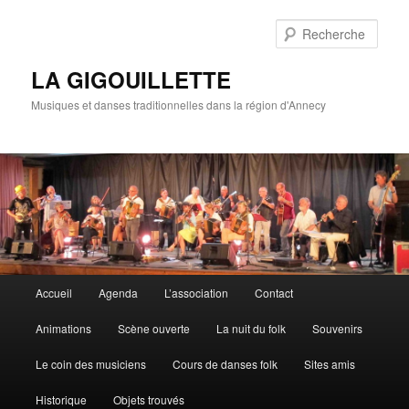
Rech
LA GIGOUILLETTE
Musiques et danses traditionnelles dans la région d'Annecy
Menu principal
Accueil
Agenda
L’association
Contact
Aller au contenu principal
Aller au contenu secondaire
Animations
Scène ouverte
La nuit du folk
Souvenirs
Le coin des musiciens
Cours de danses folk
Sites amis
Historique
Objets trouvés