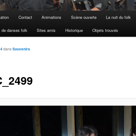
iation
Contact
Animations
Scène ouverte
La nuit du folk
 de danses folk
Sites amis
Historique
Objets trouvés
64
dans
Souvenirs
_2499