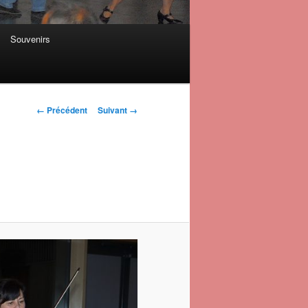
Souvenirs
Navigation des
← Précédent
Suivant →
images