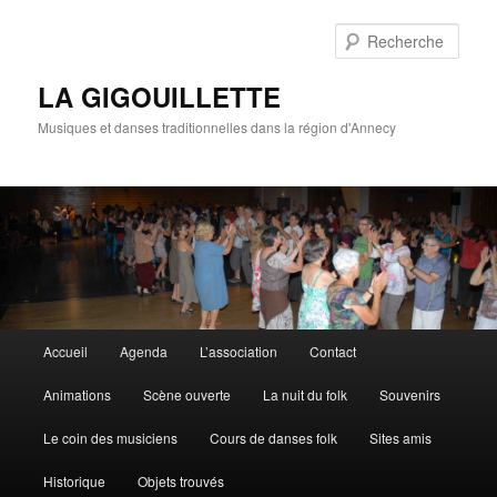
Rech
LA GIGOUILLETTE
Musiques et danses traditionnelles dans la région d'Annecy
Menu principal
Accueil
Agenda
L’association
Contact
Aller au contenu principal
Aller au contenu secondaire
Animations
Scène ouverte
La nuit du folk
Souvenirs
Le coin des musiciens
Cours de danses folk
Sites amis
Historique
Objets trouvés