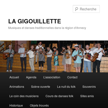
Rech
LA GIGOUILLETTE
Musiques et danses traditionnelles dans la région d'Annecy
Menu principal
Accueil
Agenda
L’association
Contact
Aller au contenu principal
Aller au contenu secondaire
Animations
Scène ouverte
La nuit du folk
Souvenirs
Le coin des musiciens
Cours de danses folk
Sites amis
Historique
Objets trouvés