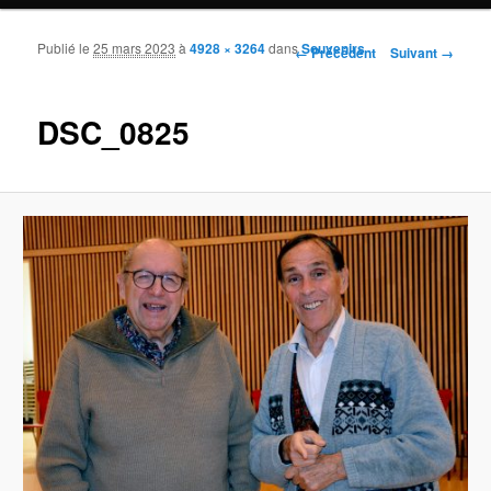
Publié le
25 mars 2023
à
4928 × 3264
dans
Souvenirs
Navigation des images
← Précédent
Suivant →
DSC_0825