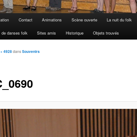
iation
Contact
Animations
Scène ouverte
La nuit du folk
 de danses folk
Sites amis
Historique
Objets trouvés
 × 4928
dans
Souvenirs
_0690