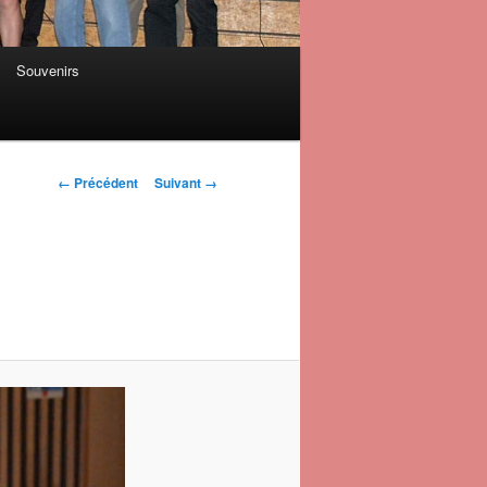
Souvenirs
Navigation des
← Précédent
Suivant →
images