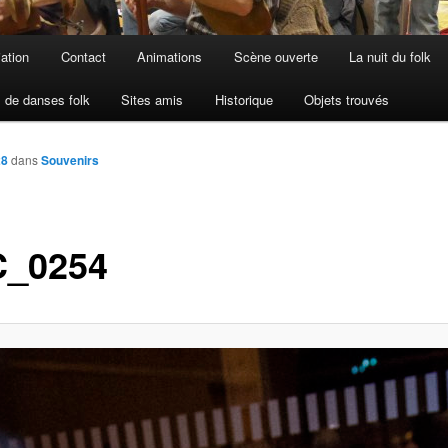
iation
Contact
Animations
Scène ouverte
La nuit du folk
 de danses folk
Sites amis
Historique
Objets trouvés
28
dans
Souvenirs
_0254