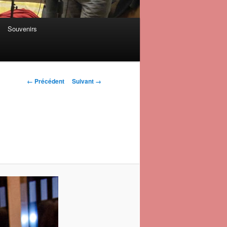
Souvenirs
Navigation des
← Précédent
Suivant →
images