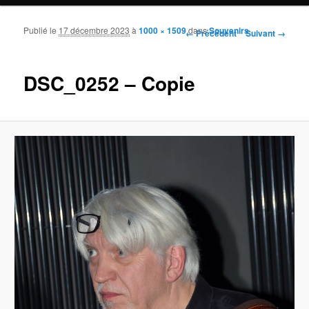
Publié le
17 décembre 2023
à
1000 × 1509
dans
Souvenirs
Navigation des images
← Précédent
Suivant →
DSC_0252 – Copie