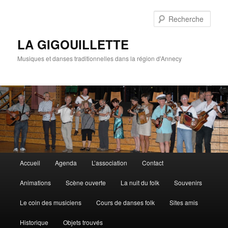
Rech
LA GIGOUILLETTE
Musiques et danses traditionnelles dans la région d'Annecy
Menu principal
Accueil
Agenda
L’association
Contact
Aller au contenu principal
Aller au contenu secondaire
Animations
Scène ouverte
La nuit du folk
Souvenirs
Le coin des musiciens
Cours de danses folk
Sites amis
Historique
Objets trouvés