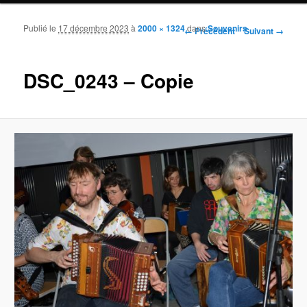
Publié le
17 décembre 2023
à
2000 × 1324
dans
Souvenirs
Navigation des images
← Précédent
Suivant →
DSC_0243 – Copie