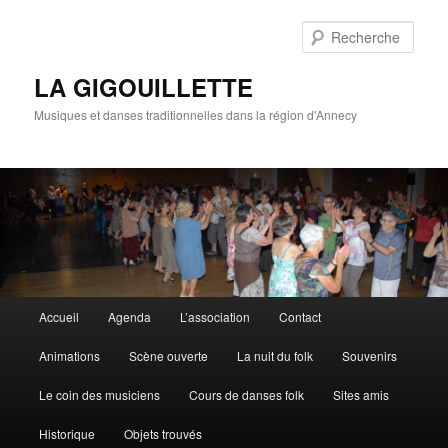
Rech
LA GIGOUILLETTE
Musiques et danses traditionnelles dans la région d'Annecy
Menu principal
Accueil
Agenda
L’association
Contact
Aller au contenu principal
Aller au contenu secondaire
Animations
Scène ouverte
La nuit du folk
Souvenirs
Le coin des musiciens
Cours de danses folk
Sites amis
Historique
Objets trouvés