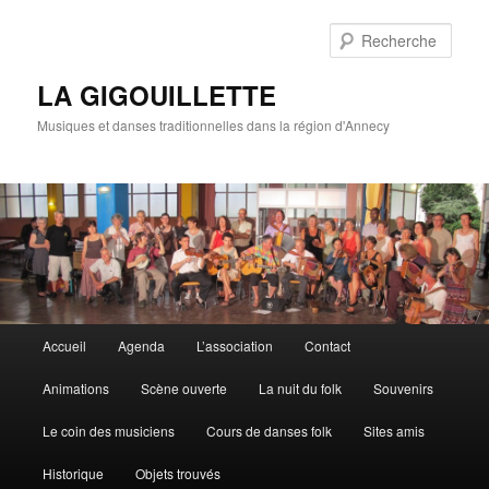
Rech
LA GIGOUILLETTE
Musiques et danses traditionnelles dans la région d'Annecy
Menu principal
Accueil
Agenda
L’association
Contact
Aller au contenu principal
Aller au contenu secondaire
Animations
Scène ouverte
La nuit du folk
Souvenirs
Le coin des musiciens
Cours de danses folk
Sites amis
Historique
Objets trouvés