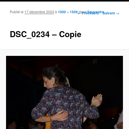
Publié le
17 décembre 2023
à
1000 × 1509
dans
Souvenirs
Navigation des images
← Précédent
Suivant →
DSC_0234 – Copie