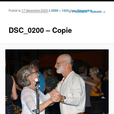
Publié le
17 décembre 2023
à
2000 × 1324
dans
Souvenirs
Navigation des images
← Précédent
Suivant →
DSC_0200 – Copie