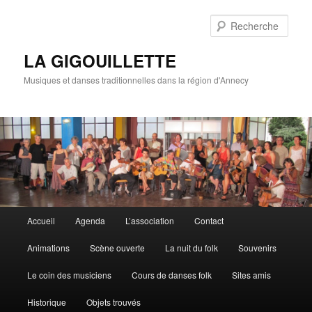
Rech
LA GIGOUILLETTE
Musiques et danses traditionnelles dans la région d'Annecy
Menu principal
Accueil
Agenda
L’association
Contact
Aller au contenu principal
Aller au contenu secondaire
Animations
Scène ouverte
La nuit du folk
Souvenirs
Le coin des musiciens
Cours de danses folk
Sites amis
Historique
Objets trouvés