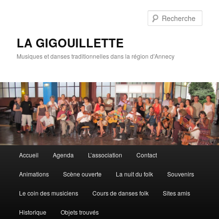
Rech
LA GIGOUILLETTE
Musiques et danses traditionnelles dans la région d'Annecy
Menu principal
Accueil
Agenda
L’association
Contact
Aller au contenu principal
Aller au contenu secondaire
Animations
Scène ouverte
La nuit du folk
Souvenirs
Le coin des musiciens
Cours de danses folk
Sites amis
Historique
Objets trouvés