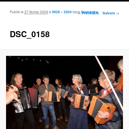
Publié le
27 février 2024
à
4928 × 3264
dans
Souvenirs
Navigation des images
← Précédent
Suivant →
DSC_0158