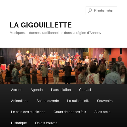
Rech
LA GIGOUILLETTE
Musiques et danses traditionnelles dans la région d'Annecy
Menu principal
Accueil
Agenda
L’association
Contact
Aller au contenu principal
Aller au contenu secondaire
Animations
Scène ouverte
La nuit du folk
Souvenirs
Le coin des musiciens
Cours de danses folk
Sites amis
Historique
Objets trouvés