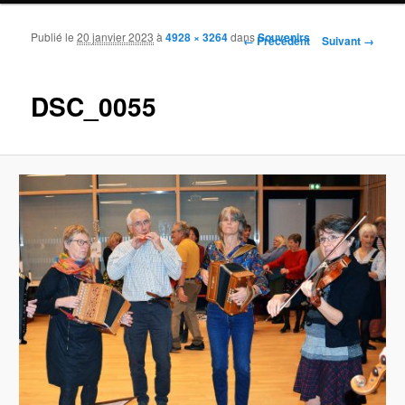
Publié le
20 janvier 2023
à
4928 × 3264
dans
Souvenirs
Navigation des images
← Précédent
Suivant →
DSC_0055