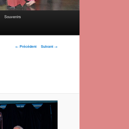
Souvenirs
Navigation des
← Précédent
Suivant →
images