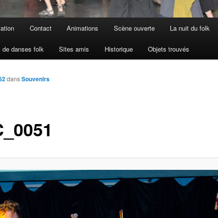
iation
Contact
Animations
Scène ouverte
La nuit du folk
 de danses folk
Sites amis
Historique
Objets trouvés
62
dans
Souvenirs
_0051