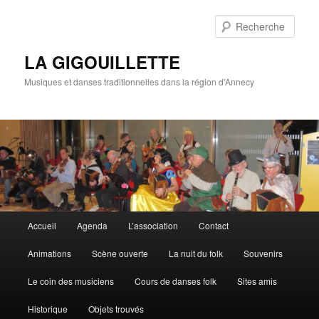
Rech
LA GIGOUILLETTE
Musiques et danses traditionnelles dans la région d'Annecy
Menu principal
Accueil
Agenda
L’association
Contact
Aller au contenu principal
Aller au contenu secondaire
Animations
Scène ouverte
La nuit du folk
Souvenirs
Le coin des musiciens
Cours de danses folk
Sites amis
Historique
Objets trouvés