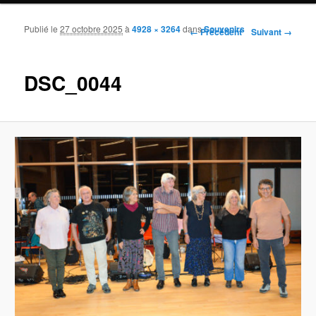
Publié le
27 octobre 2025
à
4928 × 3264
dans
Souvenirs
Navigation des images
← Précédent
Suivant →
DSC_0044