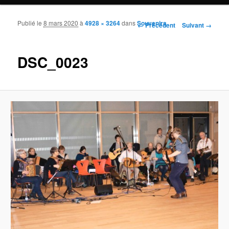
Publié le
8 mars 2020
à
4928 × 3264
dans
Souvenirs
Navigation des images
← Précédent
Suivant →
DSC_0023