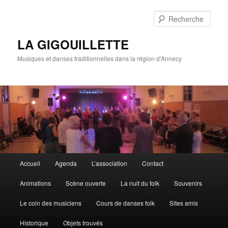
Rech
LA GIGOUILLETTE
Musiques et danses traditionnelles dans la région d'Annecy
Menu principal
Accueil
Agenda
L’association
Contact
Aller au contenu principal
Aller au contenu secondaire
Animations
Scène ouverte
La nuit du folk
Souvenirs
Le coin des musiciens
Cours de danses folk
Sites amis
Historique
Objets trouvés