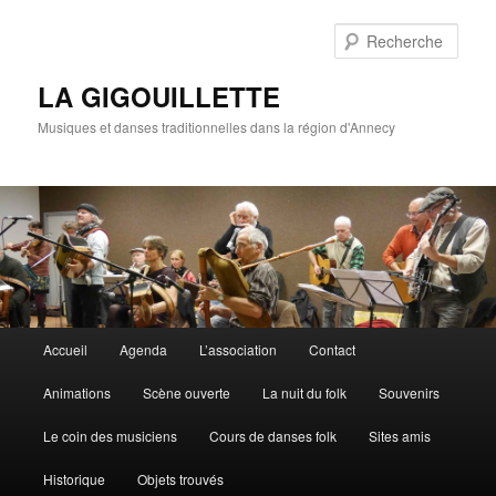
Rech
LA GIGOUILLETTE
Musiques et danses traditionnelles dans la région d'Annecy
Menu principal
Accueil
Agenda
L’association
Contact
Aller au contenu principal
Aller au contenu secondaire
Animations
Scène ouverte
La nuit du folk
Souvenirs
Le coin des musiciens
Cours de danses folk
Sites amis
Historique
Objets trouvés