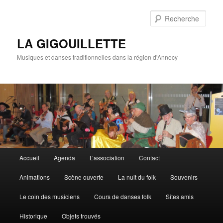
Rech
LA GIGOUILLETTE
Musiques et danses traditionnelles dans la région d'Annecy
Menu principal
Accueil
Agenda
L’association
Contact
Aller au contenu principal
Aller au contenu secondaire
Animations
Scène ouverte
La nuit du folk
Souvenirs
Le coin des musiciens
Cours de danses folk
Sites amis
Historique
Objets trouvés