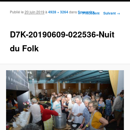
Publié le
20 juin 2019
à
4928 × 3264
dans
Souvenirs
Navigation des images
← Précédent
Suivant →
D7K-20190609-022536-Nuit
du Folk