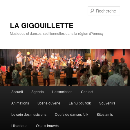
Rech
LA GIGOUILLETTE
Musiques et danses traditionnelles dans la région d'Annecy
Menu principal
Accueil
Agenda
L’association
Contact
Aller au contenu principal
Aller au contenu secondaire
Animations
Scène ouverte
La nuit du folk
Souvenirs
Le coin des musiciens
Cours de danses folk
Sites amis
Historique
Objets trouvés