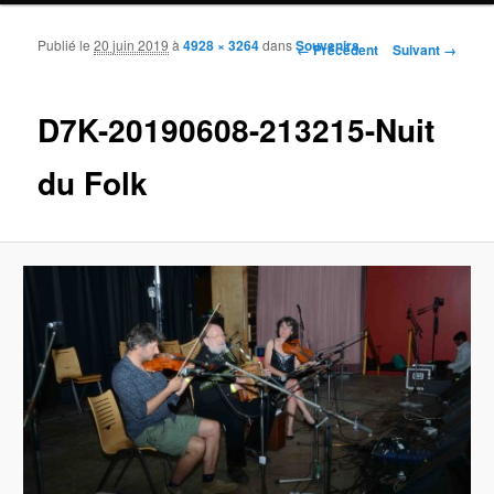
Publié le
20 juin 2019
à
4928 × 3264
dans
Souvenirs
Navigation des images
← Précédent
Suivant →
D7K-20190608-213215-Nuit
du Folk