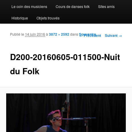
Le coin des musiciens
Cours de danses folk
Sites amis
Historique
Objets trouvés
Publié le
14 juin 2016
à
3872 × 2592
dans
Souvenirs
Navigation des images
← Précédent
Suivant →
D200-20160605-011500-Nuit
du Folk