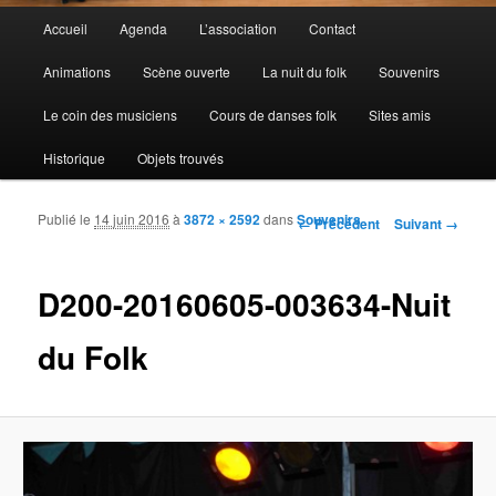
Menu principal
Accueil
Agenda
L’association
Contact
Aller au contenu principal
Aller au contenu secondaire
Animations
Scène ouverte
La nuit du folk
Souvenirs
Le coin des musiciens
Cours de danses folk
Sites amis
Historique
Objets trouvés
Publié le
14 juin 2016
à
3872 × 2592
dans
Souvenirs
Navigation des images
← Précédent
Suivant →
D200-20160605-003634-Nuit
du Folk