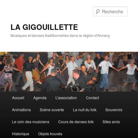
Rech
LA GIGOUILLETTE
Musiques et danses traditionnelles dans la région d'Annecy
Menu principal
Accueil
Agenda
L’association
Contact
Aller au contenu principal
Aller au contenu secondaire
Animations
Scène ouverte
La nuit du folk
Souvenirs
Le coin des musiciens
Cours de danses folk
Sites amis
Historique
Objets trouvés