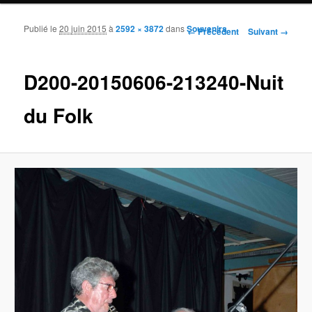
Publié le
20 juin 2015
à
2592 × 3872
dans
Souvenirs
Navigation des images
← Précédent
Suivant →
D200-20150606-213240-Nuit
du Folk