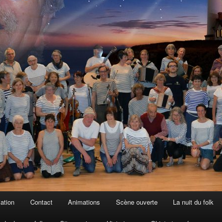
iation
Contact
Animations
Scène ouverte
La nuit du folk