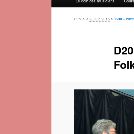
Le coin des musiciens
Cours
Publié le
20 juin 2015
à
3590 × 232
D20
Fol