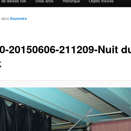
 de danses folk
Sites amis
Historique
Objets trouvés
2
dans
Souvenirs
0-20150606-211209-Nuit d
k