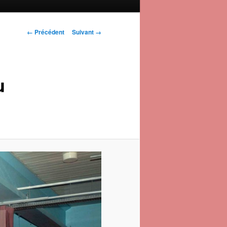
Navigation des
← Précédent
Suivant →
images
u