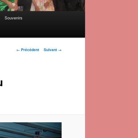
Souvenirs
Navigation des
← Précédent
Suivant →
images
u