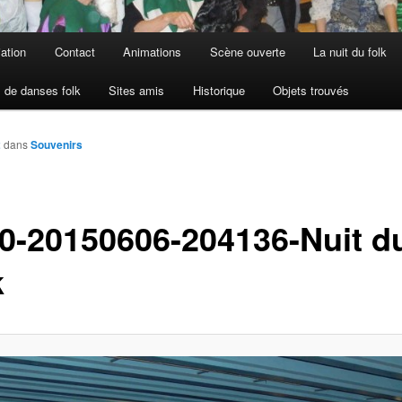
iation
Contact
Animations
Scène ouverte
La nuit du folk
 de danses folk
Sites amis
Historique
Objets trouvés
2
dans
Souvenirs
0-20150606-204136-Nuit d
k