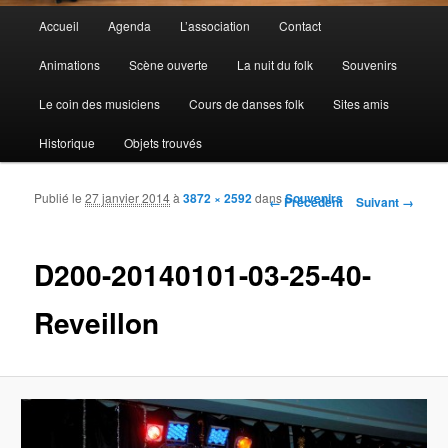
Menu principal
Accueil
Agenda
L’association
Contact
Aller au contenu principal
Aller au contenu secondaire
Animations
Scène ouverte
La nuit du folk
Souvenirs
Le coin des musiciens
Cours de danses folk
Sites amis
Historique
Objets trouvés
Publié le
27 janvier 2014
à
3872 × 2592
dans
Souvenirs
Navigation des images
← Précédent
Suivant →
D200-20140101-03-25-40-
Reveillon