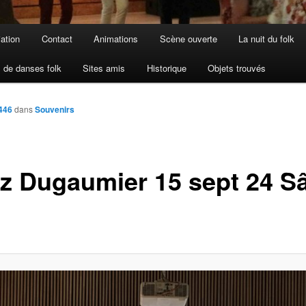
iation
Contact
Animations
Scène ouverte
La nuit du folk
 de danses folk
Sites amis
Historique
Objets trouvés
446
dans
Souvenirs
z Dugaumier 15 sept 24 S