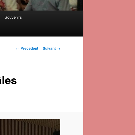
Souvenirs
Navigation des
← Précédent
Suivant →
images
âles