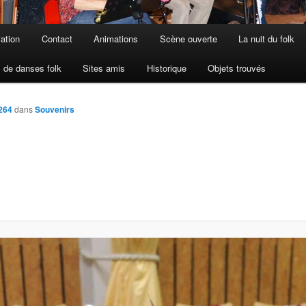
iation
Contact
Animations
Scène ouverte
La nuit du folk
 de danses folk
Sites amis
Historique
Objets trouvés
264
dans
Souvenirs