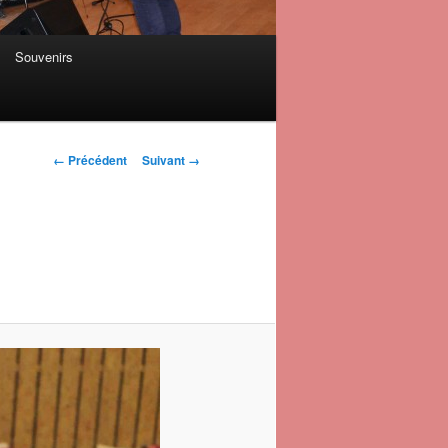
Souvenirs
Navigation des
← Précédent
Suivant →
images