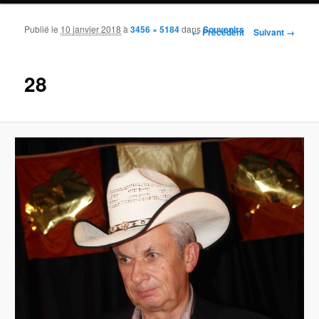
Publié le
10 janvier 2018
à
3456 × 5184
dans
Souvenirs
Navigation des images
← Précédent
Suivant →
28