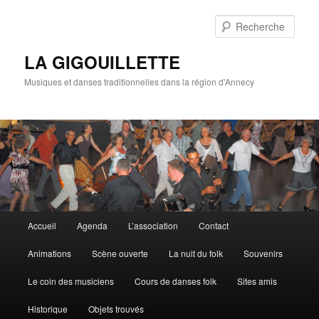
Rech
LA GIGOUILLETTE
Musiques et danses traditionnelles dans la région d'Annecy
Menu principal
Accueil
Agenda
L’association
Contact
Aller au contenu principal
Aller au contenu secondaire
Animations
Scène ouverte
La nuit du folk
Souvenirs
Le coin des musiciens
Cours de danses folk
Sites amis
Historique
Objets trouvés