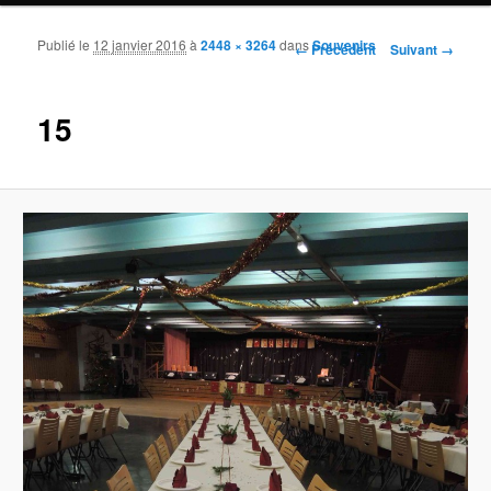
Publié le
12 janvier 2016
à
2448 × 3264
dans
Souvenirs
Navigation des images
← Précédent
Suivant →
15