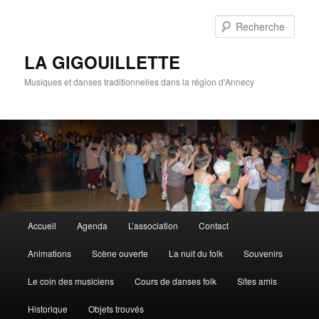
Rech
LA GIGOUILLETTE
Musiques et danses traditionnelles dans la région d'Annecy
Menu principal
Accueil
Agenda
L’association
Contact
Aller au contenu principal
Aller au contenu secondaire
Animations
Scène ouverte
La nuit du folk
Souvenirs
Le coin des musiciens
Cours de danses folk
Sites amis
Historique
Objets trouvés