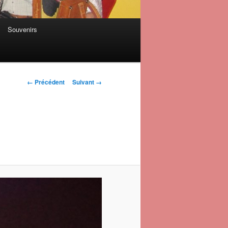
Souvenirs
Navigation des
← Précédent
Suivant →
images