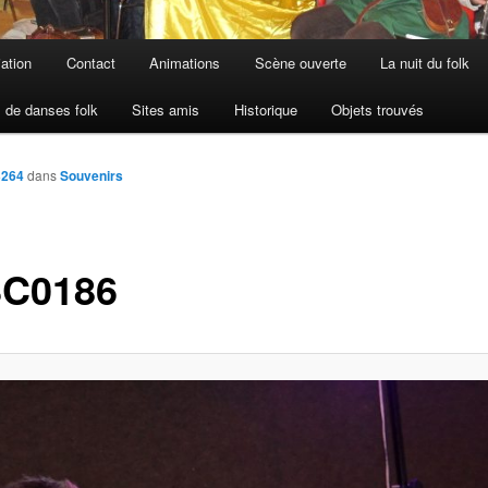
iation
Contact
Animations
Scène ouverte
La nuit du folk
 de danses folk
Sites amis
Historique
Objets trouvés
3264
dans
Souvenirs
C0186