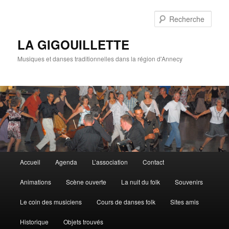
Rech
LA GIGOUILLETTE
Musiques et danses traditionnelles dans la région d'Annecy
Menu principal
Accueil
Agenda
L’association
Contact
Aller au contenu principal
Aller au contenu secondaire
Animations
Scène ouverte
La nuit du folk
Souvenirs
Le coin des musiciens
Cours de danses folk
Sites amis
Historique
Objets trouvés