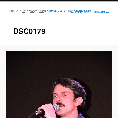
Publié le
19 octobre 2023
à
3264 × 4928
dans
Souvenirs
Navigation des images
← Précédent
Suivant →
_DSC0179