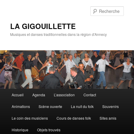
Rech
LA GIGOUILLETTE
Musiques et danses traditionnelles dans la région d'Annecy
Menu principal
Accueil
Agenda
L’association
Contact
Aller au contenu principal
Aller au contenu secondaire
Animations
Scène ouverte
La nuit du folk
Souvenirs
Le coin des musiciens
Cours de danses folk
Sites amis
Historique
Objets trouvés