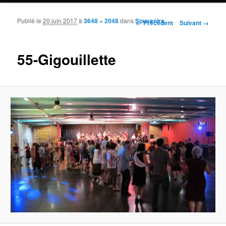
Publié le
20 juin 2017
à
3648 × 2048
dans
Souvenirs
Navigation des images
← Précédent
Suivant →
55-Gigouillette