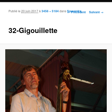
Publié le
20 juin 2017
à
3456 × 5184
dans
Souvenirs
Navigation des images
← Précédent
Suivant →
32-Gigouillette