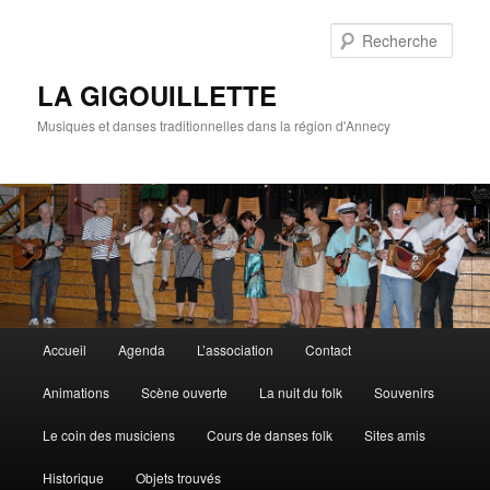
Rech
LA GIGOUILLETTE
Musiques et danses traditionnelles dans la région d'Annecy
Menu principal
Accueil
Agenda
L’association
Contact
Aller au contenu principal
Aller au contenu secondaire
Animations
Scène ouverte
La nuit du folk
Souvenirs
Le coin des musiciens
Cours de danses folk
Sites amis
Historique
Objets trouvés