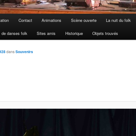
iation
Contact
Animations
Scène ouverte
La nuit du folk
 de danses folk
Sites amis
Historique
Objets trouvés
928
dans
Souvenirs