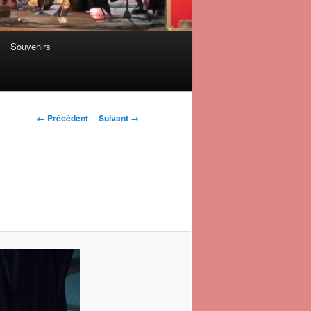
Souvenirs
Navigation des
← Précédent
Suivant →
images