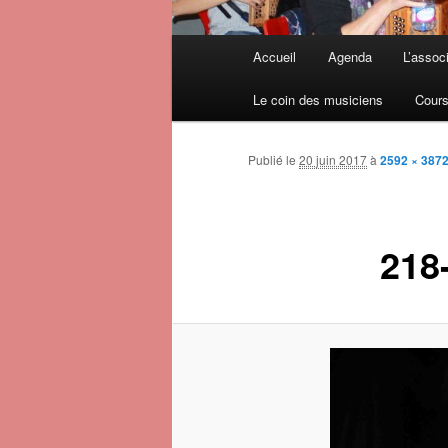
Menu principal
Accueil
Agenda
L’assoc
Aller au contenu principal
Aller au contenu secondaire
Le coin des musiciens
Cours
Publié le
20 juin 2017
à
2592 × 387
218