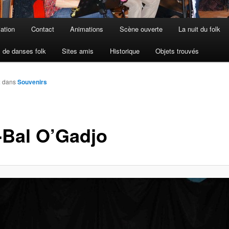
iation
Contact
Animations
Scène ouverte
La nuit du folk
 de danses folk
Sites amis
Historique
Objets trouvés
2
dans
Souvenirs
-Bal O’Gadjo