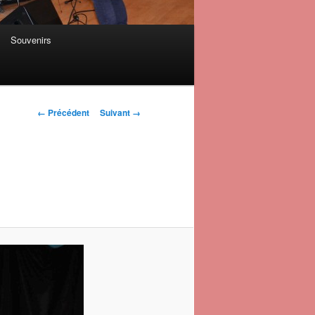
Souvenirs
Navigation des
← Précédent
Suivant →
images