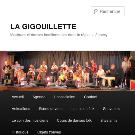
Rech
LA GIGOUILLETTE
Musiques et danses traditionnelles dans la région d'Annecy
Menu principal
Accueil
Agenda
L’association
Contact
Aller au contenu principal
Aller au contenu secondaire
Animations
Scène ouverte
La nuit du folk
Souvenirs
Le coin des musiciens
Cours de danses folk
Sites amis
Historique
Objets trouvés