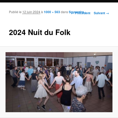
Publié le
12 juin 2024
à
1000 × 563
dans
Souvenirs
Navigation des images
← Précédent
Suivant →
2024 Nuit du Folk