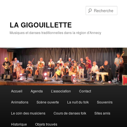
Rech
LA GIGOUILLETTE
Musiques et danses traditionnelles dans la région d'Annecy
Menu principal
Accueil
Agenda
L’association
Contact
Aller au contenu principal
Aller au contenu secondaire
Animations
Scène ouverte
La nuit du folk
Souvenirs
Le coin des musiciens
Cours de danses folk
Sites amis
Historique
Objets trouvés