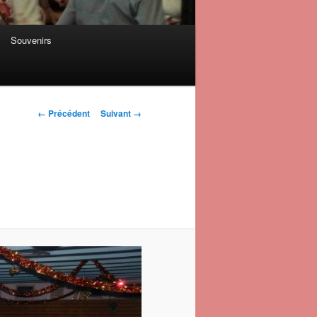
Souvenirs
Navigation des
← Précédent
Suivant →
images