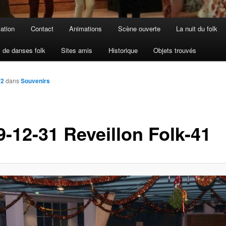
iation
Contact
Animations
Scène ouverte
La nuit du folk
 de danses folk
Sites amis
Historique
Objets trouvés
72
dans
Souvenirs
9-12-31 Reveillon Folk-41